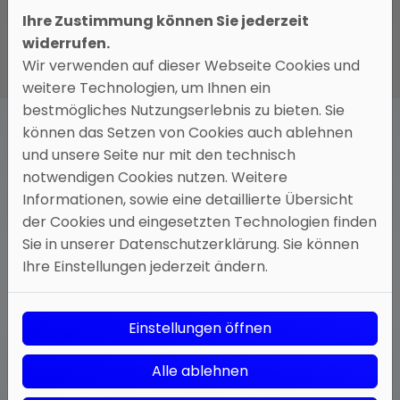
Ihre Zustimmung können Sie jederzeit
widerrufen.
Wir verwenden auf dieser Webseite Cookies und
weitere Technologien, um Ihnen ein
bestmögliches Nutzungserlebnis zu bieten. Sie
können das Setzen von Cookies auch ablehnen
und unsere Seite nur mit den technisch
notwendigen Cookies nutzen. Weitere
KUNDENDIENST UND WARTUNG
Informationen, sowie eine detaillierte Übersicht
Service vom Fachbetrieb in Kiel-Russee
der Cookies und eingesetzten Technologien finden
Eine regelmäßige Wartung der Heizungsanlage
Sie in unserer Datenschutzerklärung. Sie können
wird nicht nur von den Herstellern empfohlen,
Ihre Einstellungen jederzeit ändern.
sondern ist auch in der
Heizungsanlagenverordnung vorgeschrieben. Trio
Einstellungen öffnen
Haustechnik GmbH ist Ihr zertifizierter
Fachbetrieb für Kundendienst und Wartung Ihrer
Alle ablehnen
Heizungsanlage.