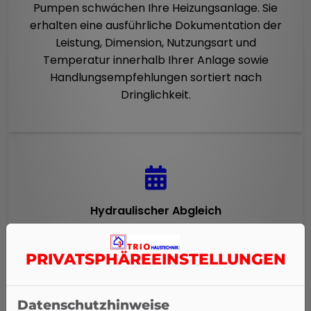
Pumpen schwächen Ihre Heizungsanlage. Sie
erhalten eine ausführliche Dokumentation der
Leistung, Dimension, Nutzungsart und
Temperatur innerhalb Ihrer Anlage sowie
Handlungsempfehlungen sortiert nach
Dringlichkeit.
Hydraulischer Abgleich
Wir führen einen hydraulischen Abgleich durch.
PRIVATSPHÄRE­EINSTELLUNGEN
Dadurch werden die Heizkörper im ganzen
System wieder gleichmäßig mit Wärme
versorgt.
Datenschutzhinweise