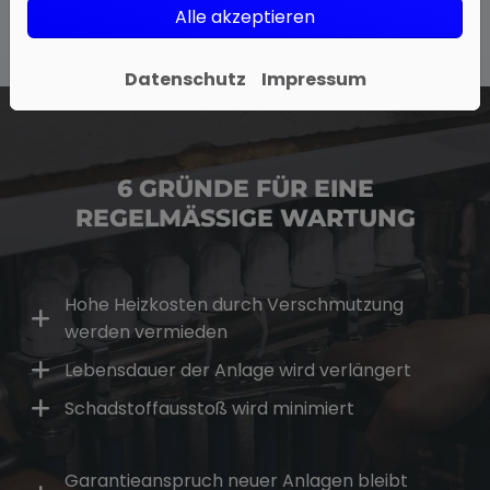
Alle akzeptieren
Datenschutz
Impressum
6 GRÜNDE FÜR EINE
REGELMÄSSIGE WARTUNG
Hohe Heizkosten durch Verschmutzung
werden vermieden
Lebensdauer der Anlage wird verlängert
Schadstoffausstoß wird minimiert
Garantieanspruch neuer Anlagen bleibt