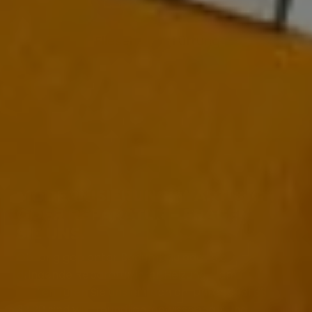
Fliesen
Lüftung
MODERNISIERUNG, WARTUNG
ODER REPARATUR – FRAGEN
SIE UNS.
Ob lang geplanter Badumbau oder die
dringende Reparatur Ihrer Heizung – am
besten rufen Sie uns einfach an. Unter 0431 33
33 20 sind wir freundlich, gewissenhaft und