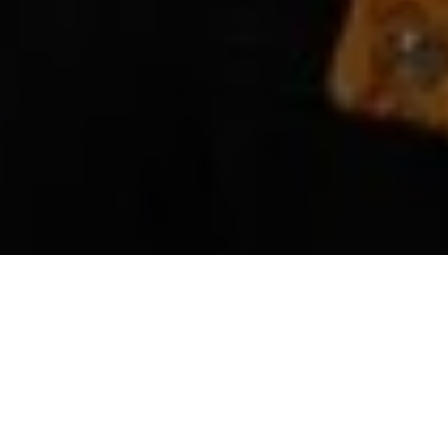
Kompetenz
Kompetente Begleitung vom ersten Gespräch
bis zur fertigen Umsetzung
Detaillierte Planung
Eine technische fundierte und detaillierte
Planung