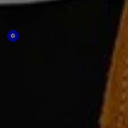
UNSER QUALITÄTS-VERSPRECHEN
FÜR IHR PROJEKT – VON
HAUSTECHNIK ÜBER
BAD
BIS
HEIZUNG
Verlässlichkeit
Umfassende und individuelle Beratung durch
Experten