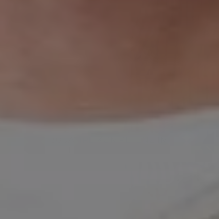
30 JAHRE KOMPETENZ IM
FACHHANDWERK