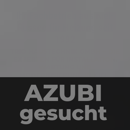
Ihr Fachbetrieb aus Kiel-
Russee für Heizung seit
1992
TRIO HAUSTECHNIK GMBH – DIE
EXPERTEN FÜR INSTALLATION,
WARTUNG UND
MODERNISIERUNG IN KIEL-
AZUBI
RUSSEE
Ein zeitlos schönes Bad, das Ihnen im Alter Freiheit
schenkt. Eine intelligente Heizung, mit der Sie
gesucht
nachhaltig sparen. Oder ein Smart Home, das
Sicherheit und Energieeffizienz verbindet. Was
dürfen wir für Sie perfekt umsetzen? Wir sind Ihre
Spezialisten für die Planung und Realisierung