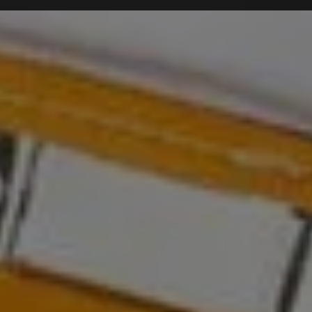
anspruchsvoller Projekte in den Bereichen
Installation, Wartung und Modernisierung und
mehr. Unsere Erfahrung und unser Know-how
schätzen Kunden nicht nur in Kiel-Russee, sondern
auch in Kiel, Gettorf, Schwentinental, Preetz und
Lütjenburg. Wir freuen uns darauf, auch Sie zu
überzeugen.
Bad
Heizung
Haustechnik